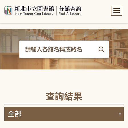
:::
:::
查詢結果