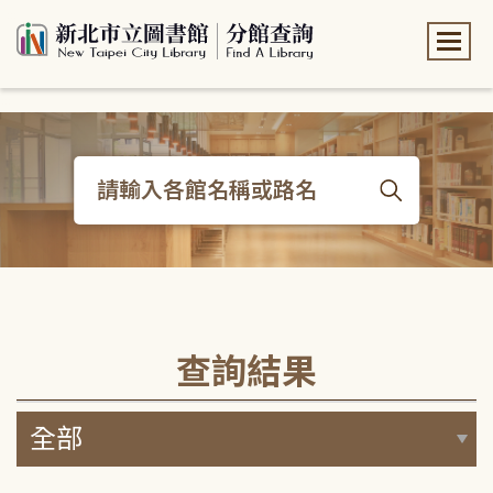
:::
:::
查詢結果