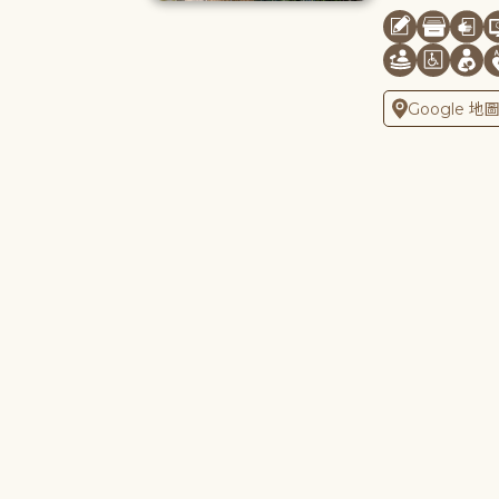
Google 地