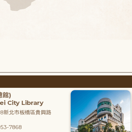
總館)
i City Library
218新北市板橋區貴興路
53-7868