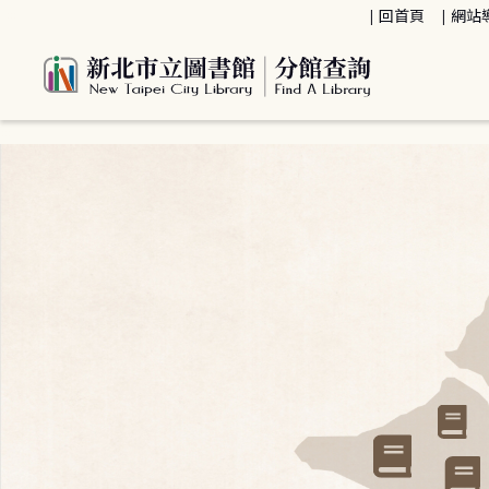
:::
回首頁
網站
:::