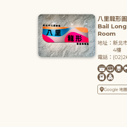
八里龍形
Bail Lon
Room
地址：新北市
4樓
電話：(02)26
Google 地