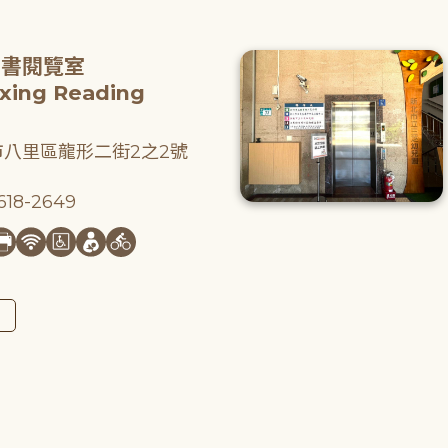
圖書閱覽室
gxing Reading
八里區龍形二街2之2號
18-2649
圖