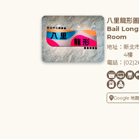
八里龍形
Bail Lon
Room
地址：新北市
4樓
電話：(02)26
Google 地