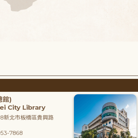
總館)
i City Library
218新北市板橋區貴興路
53-7868