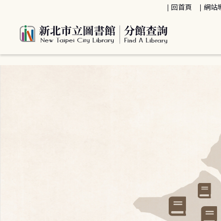
:::
回首頁
網站
:::