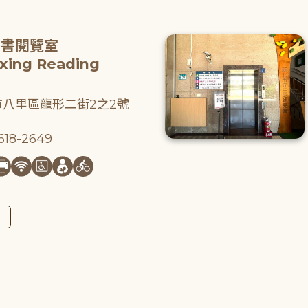
圖書閱覽室
gxing Reading
八里區龍形二街2之2號
18-2649
圖