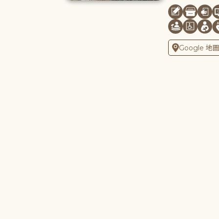
Google 地