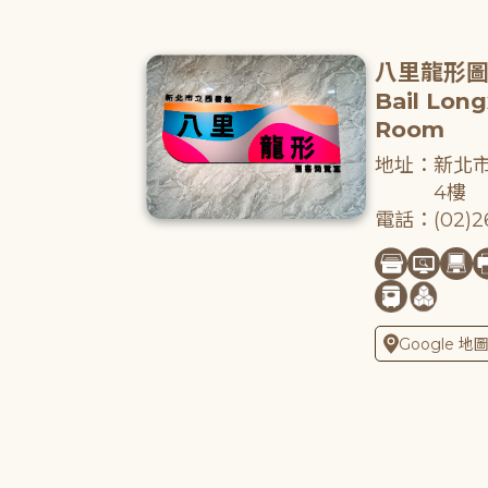
八里龍形
Bail Lon
Room
地址：新北市
4樓
電話：(02)26
Google 地