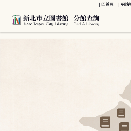
:::
回首頁
網站
:::