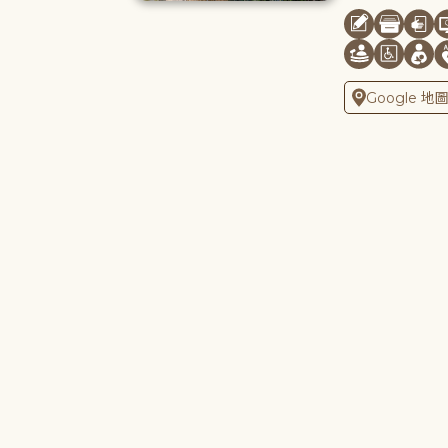
Google 地