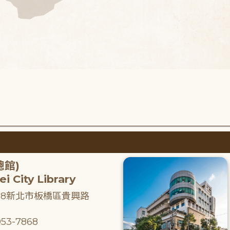
總館)
i City Library
218新北市板橋區貴興路
53-7868