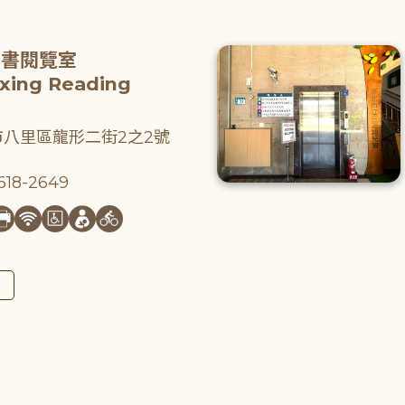
圖書閱覽室
gxing Reading
八里區龍形二街2之2號
18-2649
圖