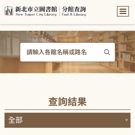
:::
:::
查詢結果