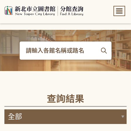
:::
:::
查詢結果