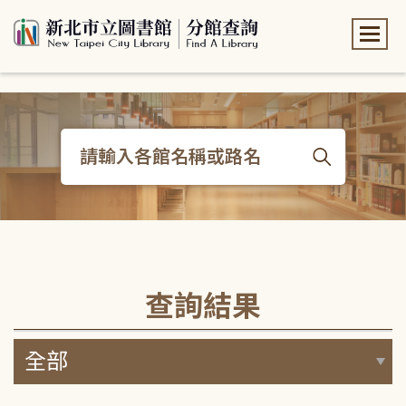
:::
:::
查詢結果