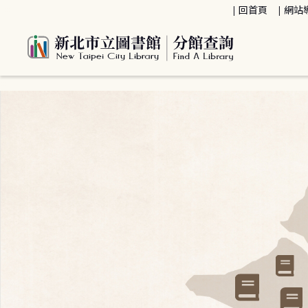
:::
回首頁
網站
:::