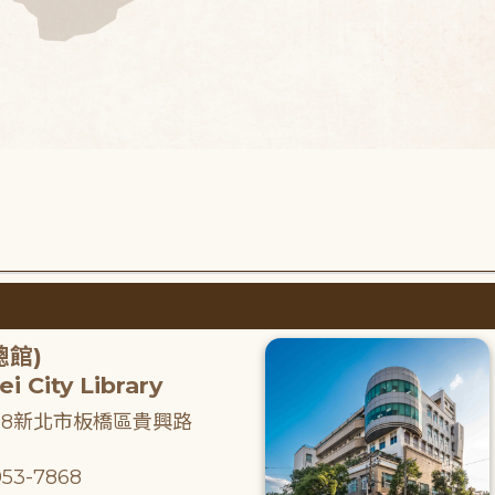
總館)
i City Library
218新北市板橋區貴興路
53-7868