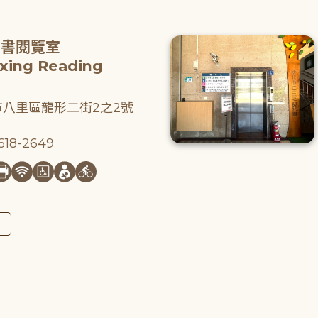
圖書閱覽室
gxing Reading
八里區龍形二街2之2號
18-2649
圖