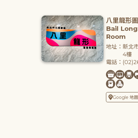
八里龍形
Bail Lon
Room
地址：新北市
4樓
電話：(02)26
Google 地