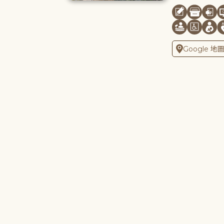
Google 地