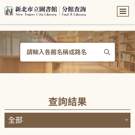
:::
:::
查詢結果