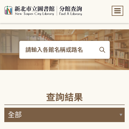
:::
:::
查詢結果