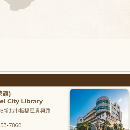
總館)
i City Library
218新北市板橋區貴興路
53-7868