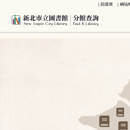
:::
回首頁
網站
:::