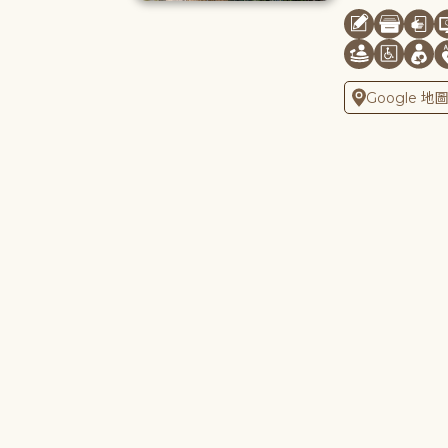
Google 地