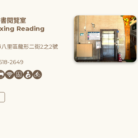
圖書閱覽室
gxing Reading
八里區龍形二街2之2號
18-2649
圖