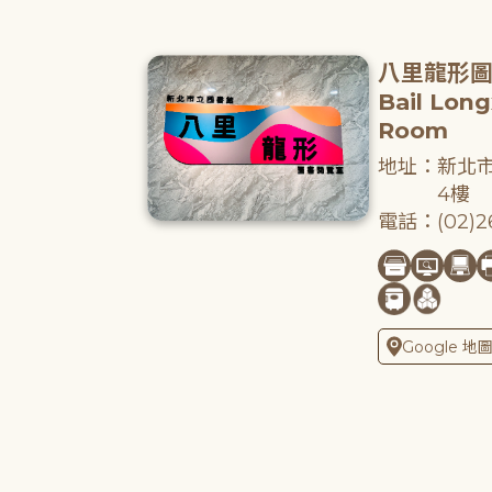
八里龍形
Bail Lon
Room
地址：新北市
4樓
電話：(02)26
Google 地