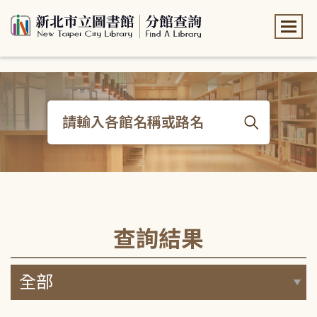
:::
:::
查詢結果