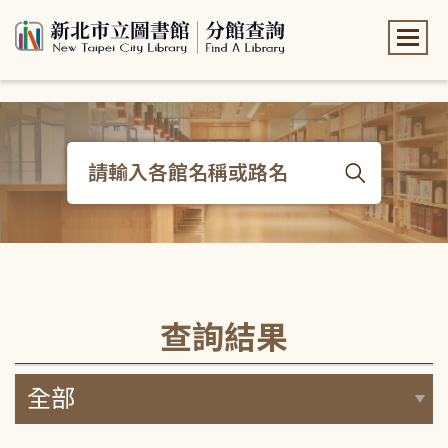
:::
:::
查詢結果