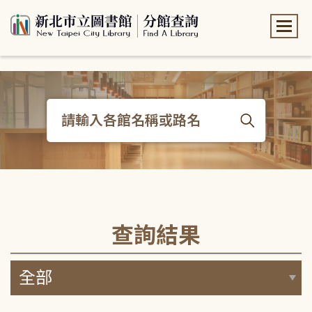
:::
:::
查詢結果