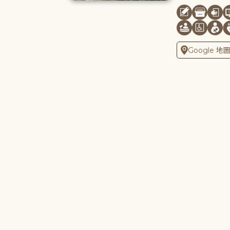
Google 地