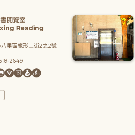
圖書閱覽室
gxing Reading
八里區龍形二街2之2號
18-2649
圖