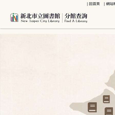
:::
回首頁
網站
:::