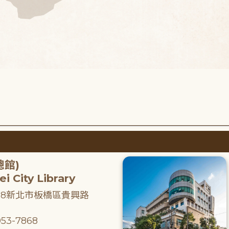
總館)
i City Library
218新北市板橋區貴興路
53-7868