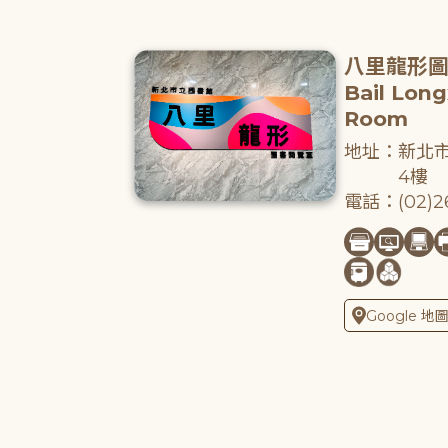
八里龍形
Bail Lon
Room
地址：新北市
4樓
電話：(02)26
Google 地