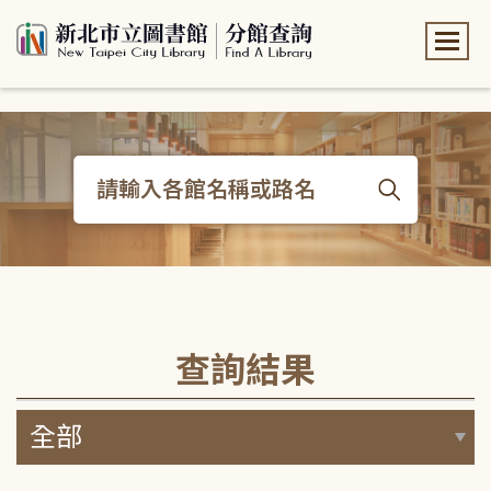
:::
:::
查詢結果