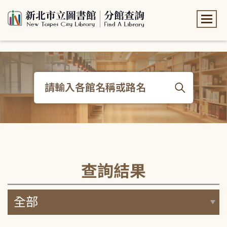
:::
:::
查詢結果