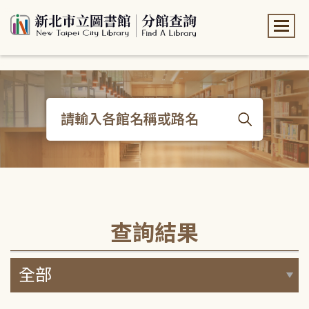
:::
:::
查詢結果