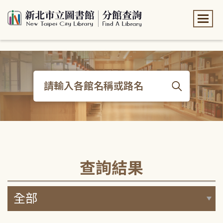
:::
:::
查詢結果