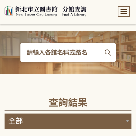
:::
:::
查詢結果