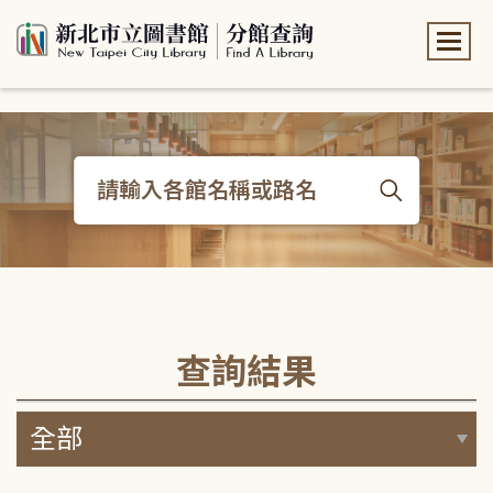
:::
:::
查詢結果