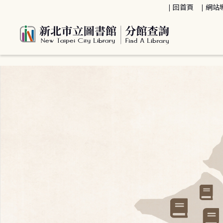
:::
回首頁
網站
:::