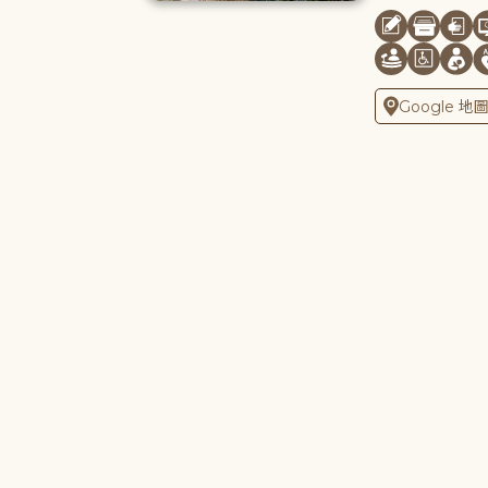
Google 地