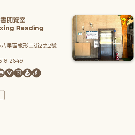
圖書閱覽室
gxing Reading
八里區龍形二街2之2號
18-2649
圖