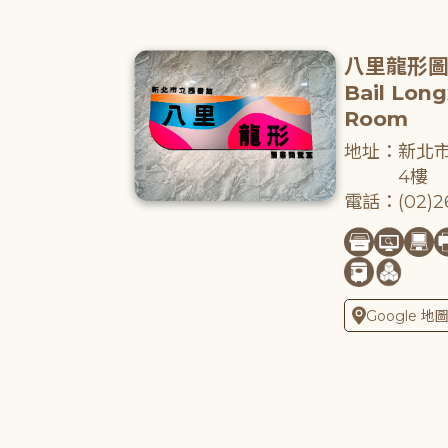
八里龍形
Bail Lon
Room
地址：新北市
4樓
電話：(02)26
Google 地