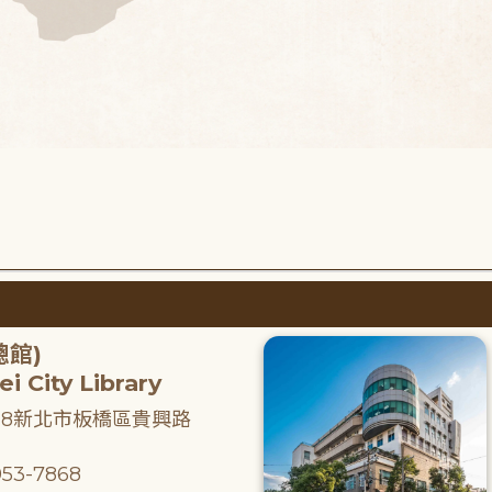
總館)
i City Library
218新北市板橋區貴興路
53-7868