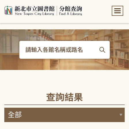
:::
:::
查詢結果