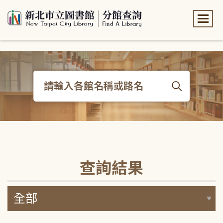
:::
:::
查詢結果