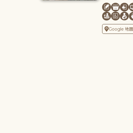
Google 地