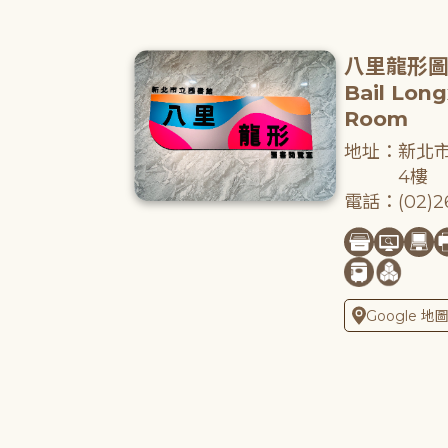
八里龍形
Bail Lon
Room
地址：新北市
4樓
電話：(02)26
Google 地