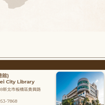
總館)
i City Library
218新北市板橋區貴興路
53-7868