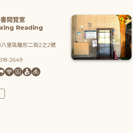
圖書閱覽室
gxing Reading
八里區龍形二街2之2號
18-2649
圖