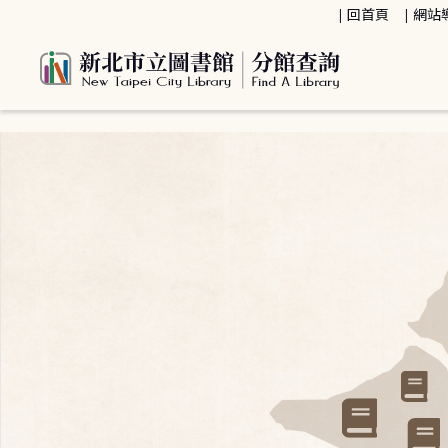
:::
回首頁
網站
:::