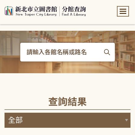
:::
:::
查詢結果