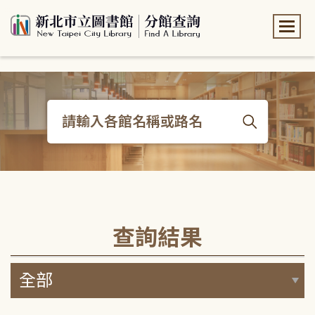
:::
:::
查詢結果