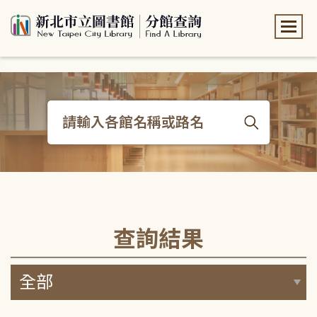
:::
:::
查詢結果