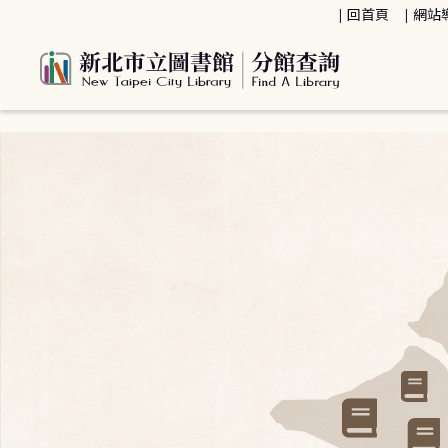
:::
回首頁
網站
:::