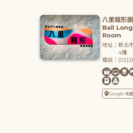
八里龍形
Bail Lon
Room
地址：新北市
4樓
電話：(02)26
Google 地