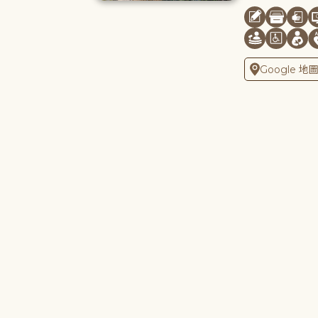
Google 地