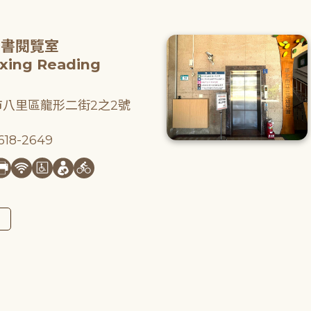
圖書閱覽室
gxing Reading
八里區龍形二街2之2號
18-2649
圖