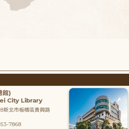
總館)
i City Library
218新北市板橋區貴興路
53-7868