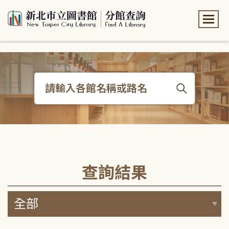
:::
:::
查詢結果