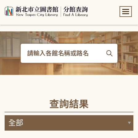
:::
:::
查詢結果