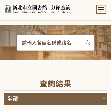
:::
:::
查詢結果