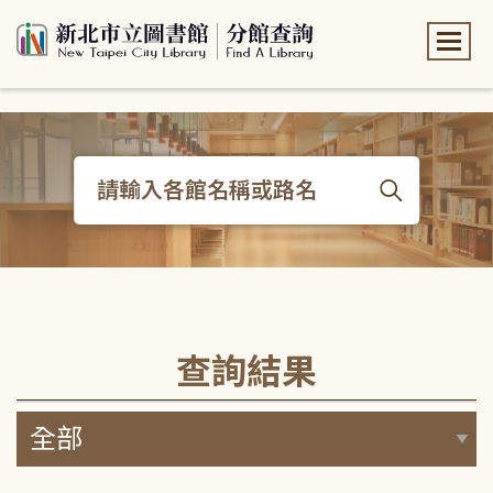
:::
:::
查詢結果