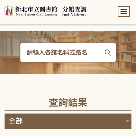
:::
:::
查詢結果