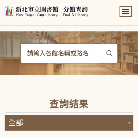
:::
:::
查詢結果