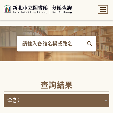
:::
:::
查詢結果