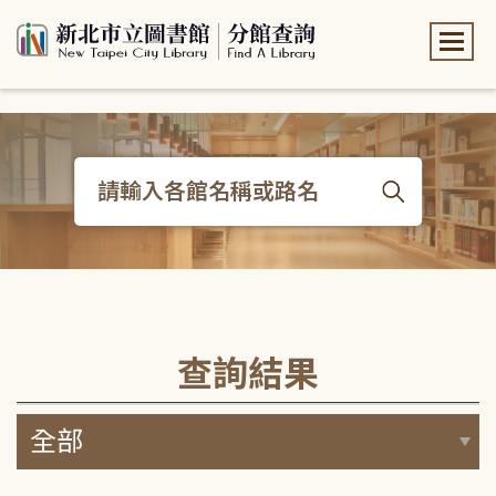
:::
:::
查詢結果