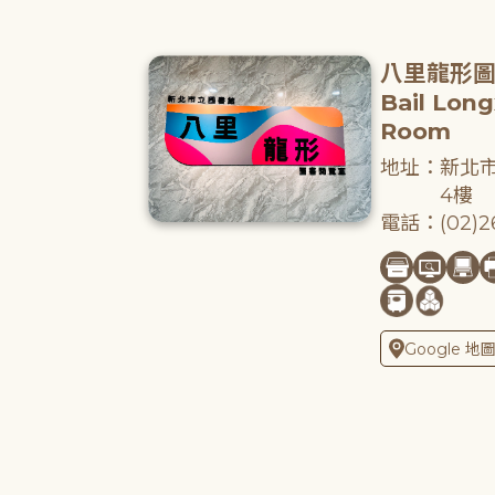
八里龍形
Bail Lon
Room
地址：新北市
4樓
電話：(02)26
Google 地