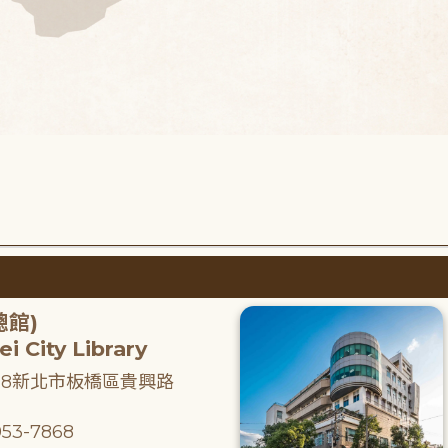
總館)
i City Library
218新北市板橋區貴興路
53-7868