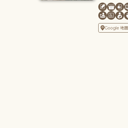
Google 地