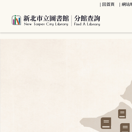
:::
回首頁
網站
:::