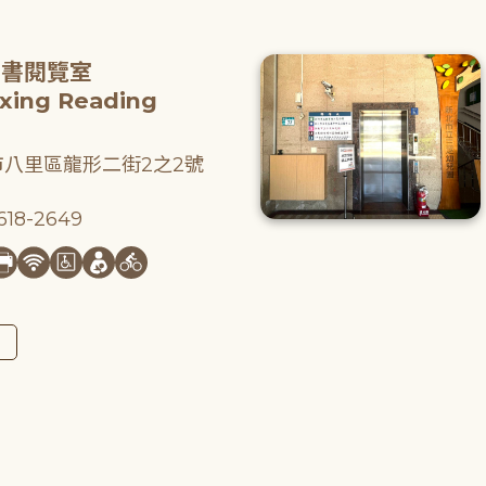
圖書閱覽室
gxing Reading
八里區龍形二街2之2號
18-2649
圖