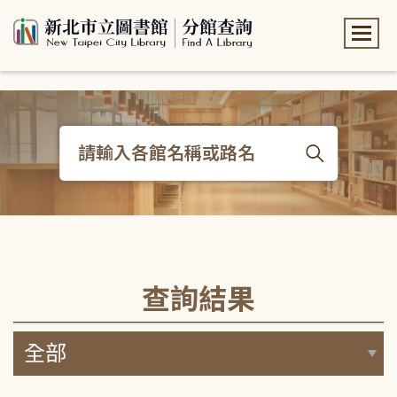
:::
:::
查詢結果