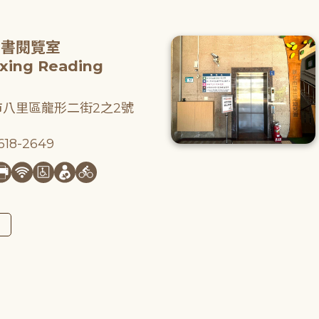
圖書閱覽室
gxing Reading
八里區龍形二街2之2號
18-2649
圖