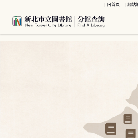
:::
回首頁
網站
:::