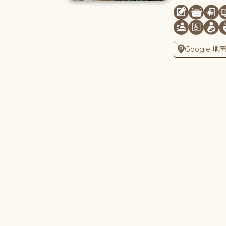
Google 地