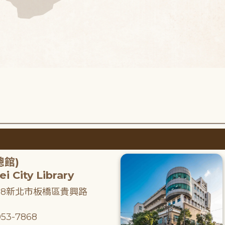
總館)
i City Library
218新北市板橋區貴興路
53-7868