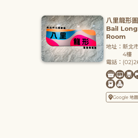
八里龍形
Bail Lon
Room
地址：新北市
4樓
電話：(02)26
Google 地