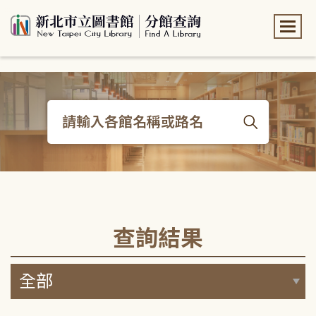
:::
:::
查詢結果