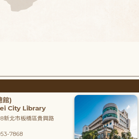
總館)
i City Library
218新北市板橋區貴興路
53-7868