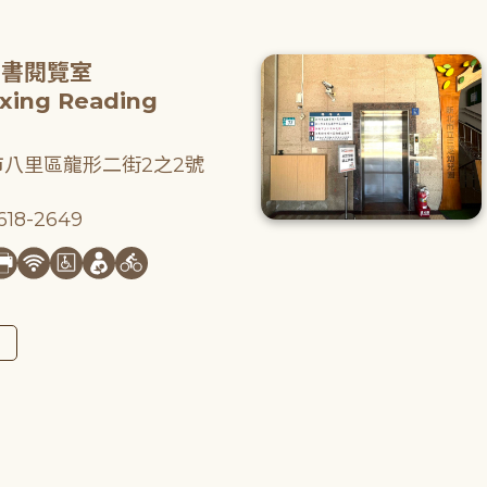
圖書閱覽室
gxing Reading
八里區龍形二街2之2號
18-2649
圖