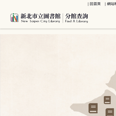
:::
回首頁
網站
:::