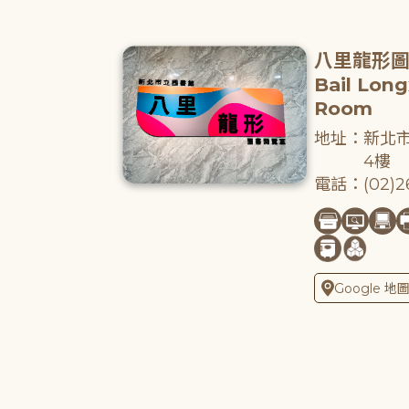
八里龍形
Bail Lon
Room
地址：新北市
4樓
電話：(02)26
Google 地