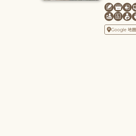
Google 地