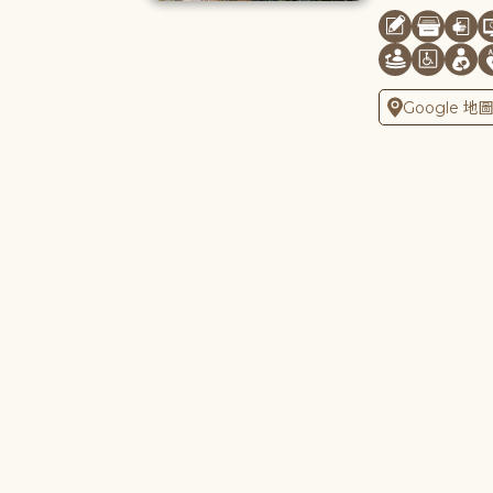
Google 地