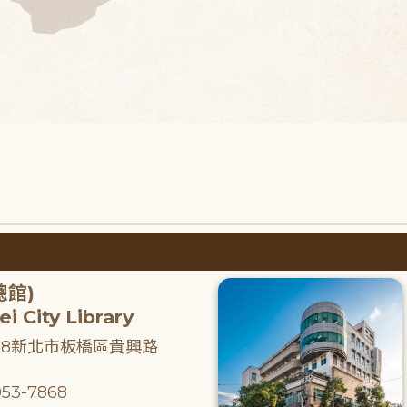
總館)
i City Library
218新北市板橋區貴興路
53-7868