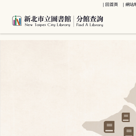
:::
回首頁
網站
:::