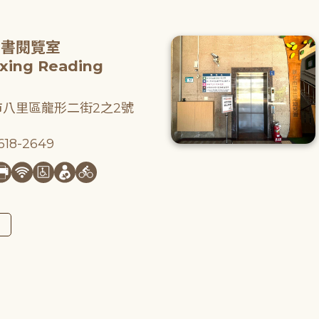
圖書閱覽室
gxing Reading
八里區龍形二街2之2號
18-2649
圖