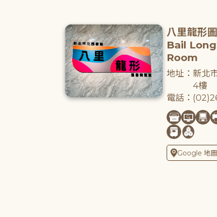
八里龍形
Bail Lon
Room
地址：新北市
4樓
電話：(02)26
Google 地