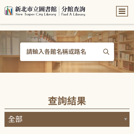
:::
:::
查詢結果