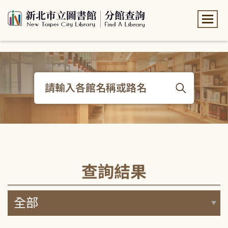
:::
:::
查詢結果