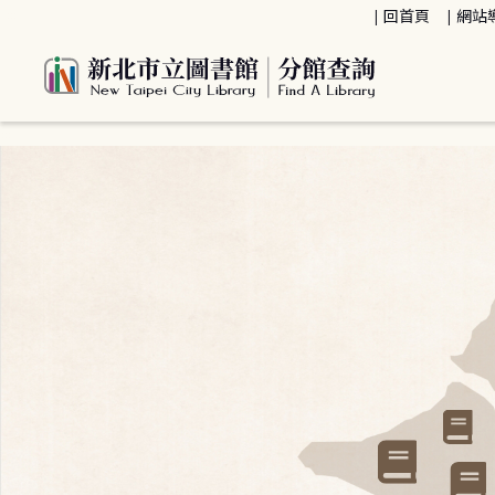
:::
回首頁
網站
:::