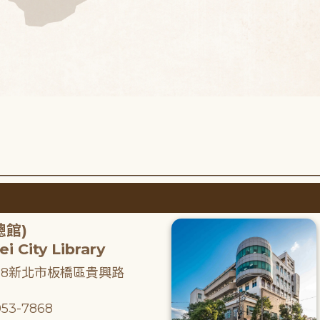
總館)
i City Library
218新北市板橋區貴興路
53-7868