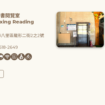
圖書閱覽室
gxing Reading
八里區龍形二街2之2號
18-2649
圖