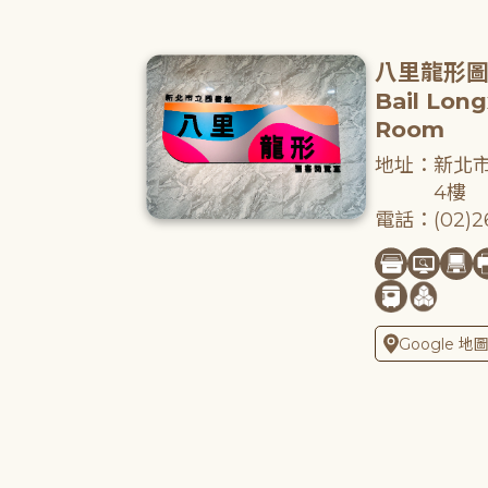
八里龍形
Bail Lon
Room
地址：新北市
4樓
電話：(02)26
Google 地