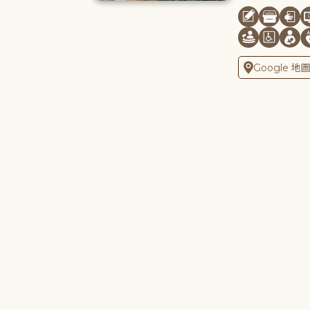
Google 地