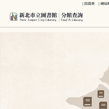
:::
回首頁
網站
:::