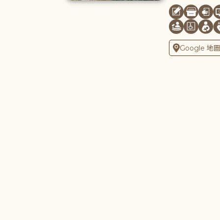
Google 地