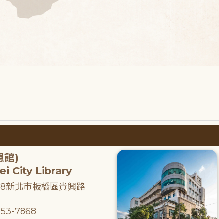
總館)
i City Library
218新北市板橋區貴興路
53-7868