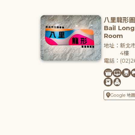
八里龍形
Bail Lon
Room
地址：新北市
4樓
電話：(02)26
Google 地