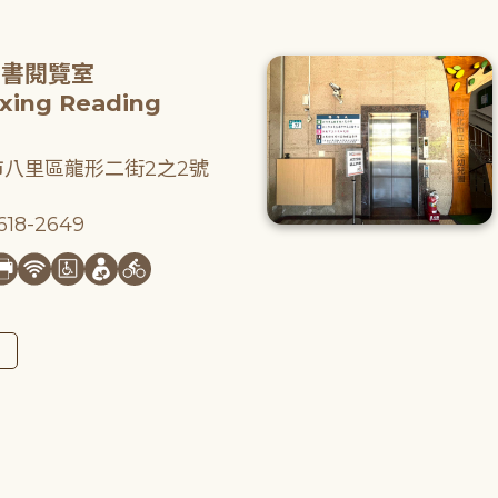
圖書閱覽室
gxing Reading
八里區龍形二街2之2號
18-2649
圖