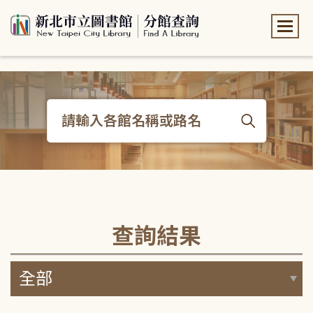
:::
:::
查詢結果