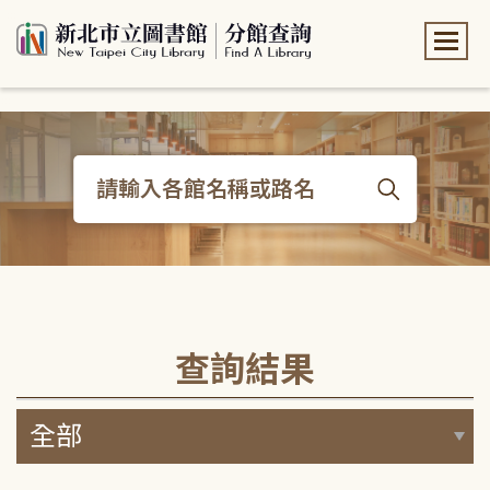
:::
:::
查詢結果